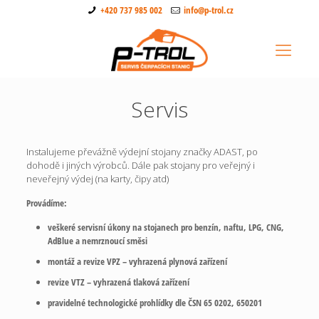
+420 737 985 002
info@p-trol.cz
Servis
Instalujeme převážně výdejní stojany značky ADAST, po
dohodě i jiných výrobců. Dále pak stojany pro veřejný i
neveřejný výdej (na karty, čipy atd)
Provádíme:
veškeré servisní úkony na stojanech pro benzín, naftu, LPG, CNG,
AdBlue a nemrznoucí směsi
montáž a revize VPZ – vyhrazená plynová zařízení
revize VTZ – vyhrazená tlaková zařízení
pravidelné technologické prohlídky dle ČSN 65 0202, 650201