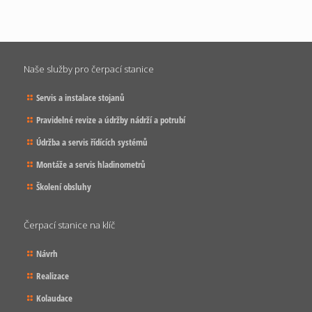
Naše služby pro čerpací stanice
Servis a instalace stojanů
Pravidelné revize a údržby nádrží a potrubí
Údržba a servis řídících systémů
Montáže a servis hladinometrů
Školení obsluhy
Čerpací stanice na klíč
Návrh
Realizace
Kolaudace