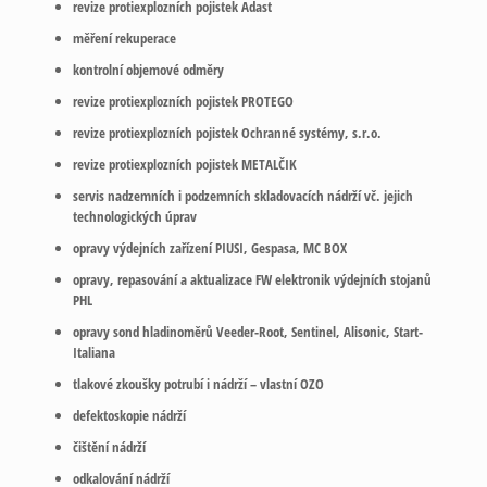
revize protiexplozních pojistek Adast
měření rekuperace
kontrolní objemové odměry
revize protiexplozních pojistek PROTEGO
revize protiexplozních pojistek Ochranné systémy, s.r.o.
revize protiexplozních pojistek METALČIK
servis nadzemních i podzemních skladovacích nádrží vč. jejich
technologických úprav
opravy výdejních zařízení PIUSI, Gespasa, MC BOX
opravy, repasování a aktualizace FW elektronik výdejních stojanů
PHL
opravy sond hladinoměrů Veeder-Root, Sentinel, Alisonic, Start-
Italiana
tlakové zkoušky potrubí i nádrží – vlastní OZO
defektoskopie nádrží
čištění nádrží
odkalování nádrží